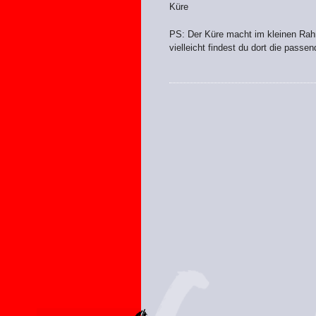
Küre
PS: Der Küre macht im kleinen Rah
vielleicht findest du dort die passe