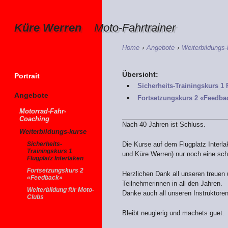
Küre Werren
Moto-Fahrtrainer
Home
›
Angebote
›
Weiterbildungs-
Übersicht:
Portrait
Sicherheits-Trainingskurs 1 
Angebote
Fortsetzungskurs 2 «Feedba
Motorrad-Fahr-
Coaching
Nach 40 Jahren ist Schluss.
Weiterbildungs-kurse
Sicherheits-
Die Kurse auf dem Flugplatz Interl
Trainingskurs 1
und Küre Werren) nur noch eine sch
Flugplatz Interlaken
Fortsetzungskurs 2
Herzlichen Dank all unseren treuen 
«Feedback»
Teilnehmerinnen in all den Jahren.
Weiterbildung für Moto-
Danke auch all unseren Instruktore
Clubs
Bleibt neugierig und machets guet.